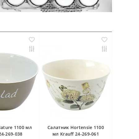
ature 1100 мл
Cалатник Hortensie 1100
Cалатник
24-269-038
мл Krauff 24-269-061
Krau