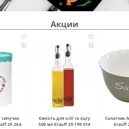
Акции
я сипучих
Ємність для олії та оцту
Cалатник N
auff 29-264-
500 мл Krauff 29-199-014
Krauff 