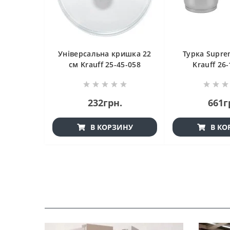
ножів
Універсальна кришка 22
Турка Supre
9-250-023
см Krauff 25-45-058
Krauff 26
.
232грн.
661г
ИНУ
В КОРЗИНУ
В КО