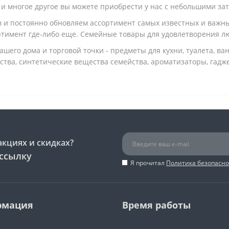
 и многое другое вы можете приобрести у нас с небольшими за
и постоянно обновляем ассортимент самых известных и важных
ртимент где-либо еще. Семейные товары для удовлетворения л
вашего дома и торговой точки - предметы для кухни, туалета, ва
дства, синтетические вещества семейства, ароматизаторы, гад
акциях и скидках?
ссылку
Я прочитал
Политика безопасно
рмация
Время работы