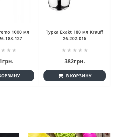
remo 1000 мл
Турка Exakt 180 мл Krauff
Точил
26-188-127
26-202-016
ножиць S
1грн.
382грн.
КОРЗИНУ
В КОРЗИНУ