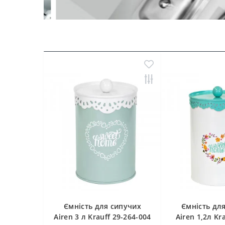
fly 20 см
Ємність для сипучих
Ємність дл
2-024
Airen 3 л Krauff 29-264-004
Airen 1,2л Kr