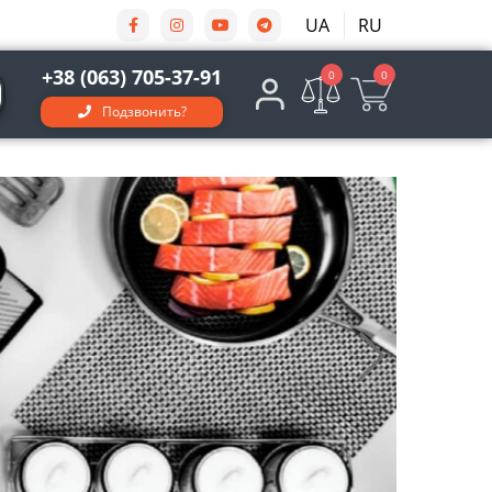
UA
RU
+38 (063) 705-37-91
0
0
Подзвонить?