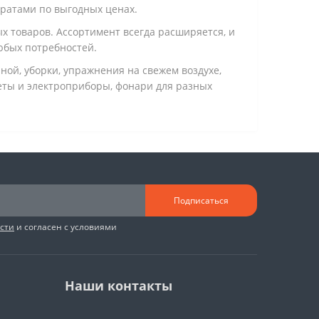
тратами по выгодных ценах.
 товаров. Ассортимент всегда расширяется, и
юбых потребностей.
нной, уборки, упражнения на свежем воздухе,
жеты и электроприборы, фонари для разных
Подписаться
сти
и согласен с условиями
Наши контакты