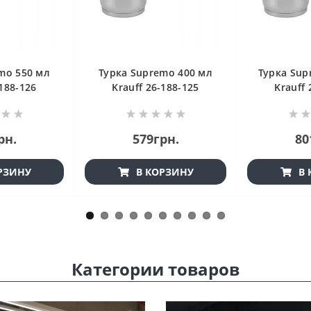
mo 550 мл
Турка Supremo 400 мл
Турка Sup
-188-126
Krauff 26-188-125
Krauff 
рн.
579грн.
80
РЗИНУ
В КОРЗИНУ
В 
Категории товаров