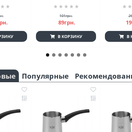
7
н.
101грн.
2
рн.
89грн.
19
РЗИНУ
В КОРЗИНУ
В 
овые
Популярные
Рекомендован