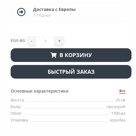
Доставка с Европы
7-14 дней
Кол-во:
-
+
В КОРЗИНУ
БЫСТРЫЙ ЗАКАЗ
Основные характеристики
Все
Висота:
25 см
Колір:
прозорий
Обсяг:
1700 мл
Упаковка:
коробка