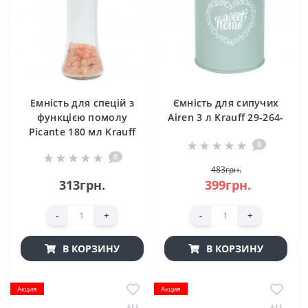
Емність для спецій з
Ємність для сипучих
функцією помолу
Airen 3 л Krauff 29-264-
Picante 180 мл Krauff
004
0
26-203-084
0
483грн.
313грн.
399грн.
-
+
-
+
В КОРЗИНУ
В КОРЗИНУ
Акция
Акция