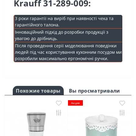
Krauff 31-289-009:
3 роки гарантії на виріб при наявності чека та
гарантійного талона.
Інноваційний підхід до розробки продукції з
увагою до дрібниць.
Після проведення серії моделювання поведінки
людей під час користування кухонним посудом ми
розробили максимально ергономічні ручки.
Похожие товары
Вы просматривали
Акция