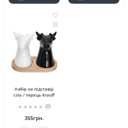
Набір на підставці
сіль / перець Krauff
21-275-030
0
355грн.