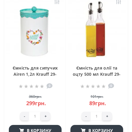
Ємність для сипучих
Ємність для олії та
Airen 1,2л Krauff 29-
оцту 500 мл Krauff 29-
264-007
199-014
0
0
360грн.
101грн.
299грн.
89грн.
-
+
-
+
В КОРЗИНУ
В КОРЗИНУ