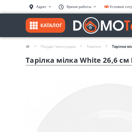
Адрес
Время работы
Условия сот
КАТАЛОГ
Посуда / аксессуары
Тарелки
Тарілка мі
Тарілка мілка White 26,6 см 