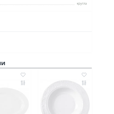
кругла
ли