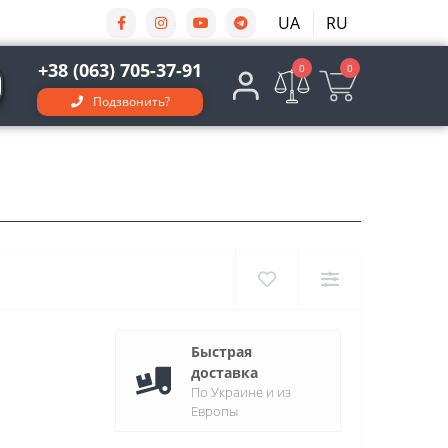
UA
RU
+38 (063) 705-37-91
0
0
Подзвонить?
Быстрая
доставка
По Украине и из
Европы