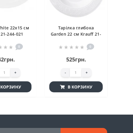
ite 22х15 см
Тарілка глибока
 21-244-021
Garden 22 см Krauff 21-
252-040
0
0
42грн.
525грн.
+
-
+
 КОРЗИНУ
В КОРЗИНУ