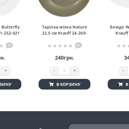
 Butterfly
Тарілка мілка Nature
Блюдо Wh
21-252-021
22,5 см Krauff 24-269-
Krauff
041
0
0
н.
240грн.
3
+
-
+
-
РЗИНУ
В КОРЗИНУ
В