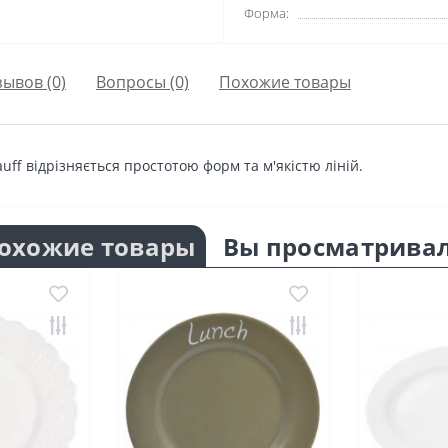
Форма:
зывов (0)
Вопросы
(0)
Похожие товары
uff відрізняється простотою форм та м'якістю ліній.
охожие товары
Вы просматрива