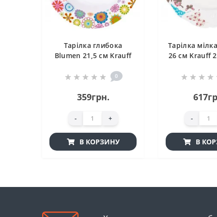
Тарілка глибока
Тарілка мілка
Blumen 21,5 см Krauff
26 см Krauff 
21-244-013
0
359грн.
617гр
-
+
-
В КОРЗИНУ
В КО