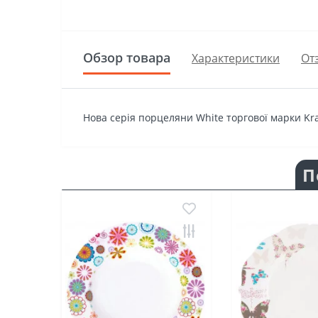
Обзор товара
Характеристики
От
Нова серія порцеляни White торгової марки Kra
П