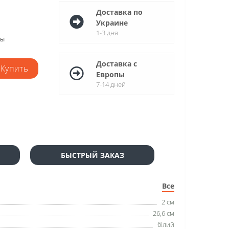
Доставка по
Украине
1-3 дня
мы
Доставка с
Купить
Европы
7-14 дней
БЫСТРЫЙ ЗАКАЗ
Все
2 см
26,6 см
білий