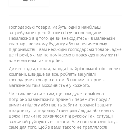
Господарські товари, мабуть, одні з найбільш
затребуваних речей в житті сучасної людини.
Незалежно від того, де ви знаходитесь - в маленькій
квартирі, великому будинку або на величезному
підприємстві - вам необхідні господарські товари, адже
це ті речі, які ми не помічаємо в повсякденному житті,
але вони нам так потрібні.
Дитячі садки, школи, заводи і найрізноманітніші великі
компанії, швидше за все, роблять закупівлі
господарчих товарів оптом. З нашим інтернет-
магазином така можливість є у кожного.
Чи стикалися ви з тим, що вам дуже терміново
потрібно завантажити прання / перемити посуд /
вимити підлогу або навіть забити гвоздик і зашити
шкарпетку - а порошку / ганчірки / відра або навіть
цвяха і голки не виявилося під рукою? Такі ситуації
зазвичай руйнують всі плани. Але наш магазин існує
саме для того, щоб з вами такого не траплялося!