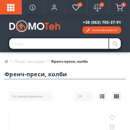
0
0
0
+38 (063) 705-37-91
Зателефонувати?
Посуд / аксесуари
Френч-преси, колби
Френч-преси, колби