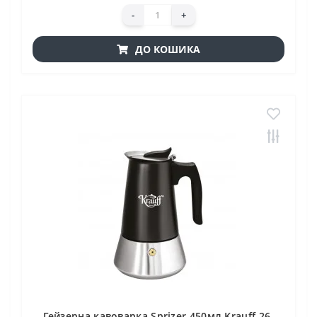
-
+
ДО КОШИКА
Гейзерна кавоварка Sprizer 450мл Krauff 26-