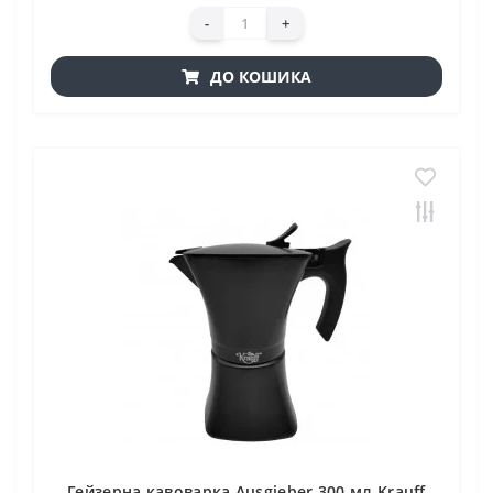
-
+
ДО КОШИКА
Гейзерна кавоварка Ausgieber 300 мл Krauff